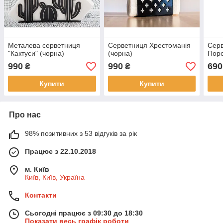
Металева серветниця
Серветниця Хрестоманія
Сер
"Кактуси" (чорна)
(чорна)
Пор
990
990
690
₴
₴
Купити
Купити
Про нас
98% позитивних з 53 відгуків за рік
Працює з 22.10.2018
м. Київ
Київ, Київ, Україна
Контакти
Сьогодні працює з 09:30 до 18:30
Показати весь графік роботи