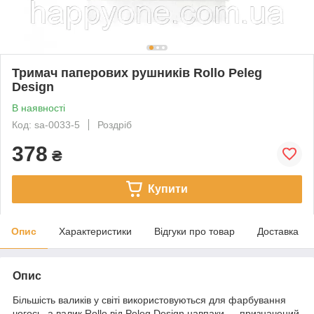
Тримач паперових рушників Rollo Peleg
Design
В наявності
Код: sa-0033-5
Роздріб
378
₴
Купити
Опис
Характеристики
Відгуки про товар
Доставка
Опис
Більшість валиків у світі використовуються для фарбування
чогось, а валик Rollo від Peleg Design навпаки — призначений