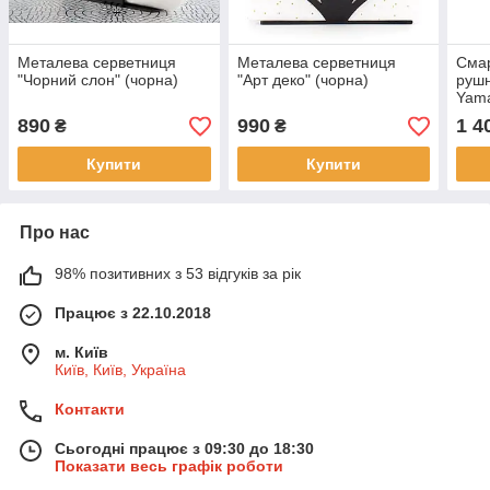
Металева серветниця
Металева серветниця
Смар
"Чорний слон" (чорна)
"Арт деко" (чорна)
рушн
Yama
890
990
1 4
₴
₴
Купити
Купити
Про нас
98% позитивних з 53 відгуків за рік
Працює з 22.10.2018
м. Київ
Київ, Київ, Україна
Контакти
Сьогодні працює з 09:30 до 18:30
Показати весь графік роботи