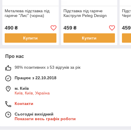
Металева підставка під
Підставка під гаряче
Підс
гаряче "Лис" (чорна)
Каструля Peleg Design
Черп
490
459
459
₴
₴
Купити
Купити
Про нас
98% позитивних з 53 відгуків за рік
Працює з 22.10.2018
м. Київ
Київ, Київ, Україна
Контакти
Сьогодні вихідний
Показати весь графік роботи