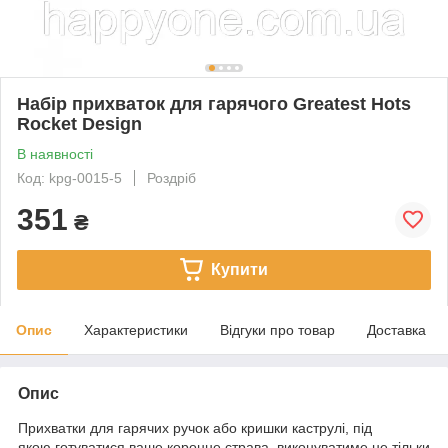
Набір прихваток для гарячого Greatest Hots
Rocket Design
В наявності
Код: kpg-0015-5
Роздріб
351
₴
Купити
Опис
Характеристики
Відгуки про товар
Доставка
Опис
Прихватки для гарячих ручок або кришки каструлі, під
якою готуватися ваше коронне страва, виконуватиме не тільки