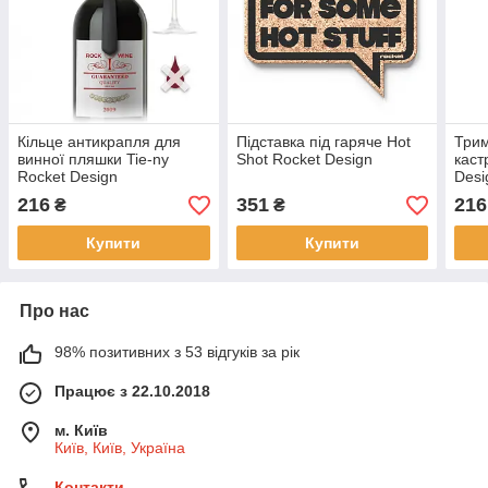
Кільце антикрапля для
Підставка під гаряче Hot
Трим
винної пляшки Tie-ny
Shot Rocket Design
каст
Rocket Design
Desi
216
351
216
₴
₴
Купити
Купити
Про нас
98% позитивних з 53 відгуків за рік
Працює з 22.10.2018
м. Київ
Київ, Київ, Україна
Контакти