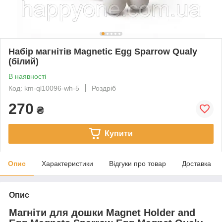
Набір магнітів Magnetic Egg Sparrow Qualy
(білий)
В наявності
Код: km-ql10096-wh-5
Роздріб
270
₴
Купити
Опис
Характеристики
Відгуки про товар
Доставка
Опис
Магніти для дошки Magnet Holder and