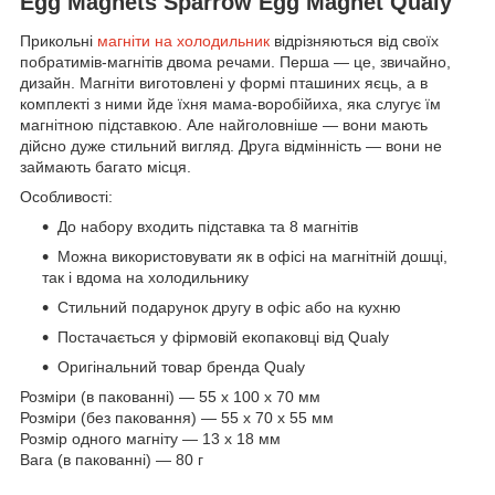
Egg Magnets Sparrow Egg Magnet Qualy
Прикольні
магніти на холодильник
відрізняються від своїх
побратимів-магнітів двома речами. Перша — це, звичайно,
дизайн. Магніти виготовлені у формі пташиних яєць, а в
комплекті з ними йде їхня мама-воробійиха, яка слугує їм
магнітною підставкою. Але найголовніше — вони мають
дійсно дуже стильний вигляд. Друга відмінність — вони не
займають багато місця.
Особливості:
До набору входить підставка та 8 магнітів
Можна використовувати як в офісі на магнітній дошці,
так і вдома на холодильнику
Стильний подарунок другу в офіс або на кухню
Постачається у фірмовій екопаковці від Qualy
Оригінальний товар бренда Qualy
Розміри (в пакованні) — 55 x 100 x 70 мм
Розміри (без паковання) — 55 x 70 x 55 мм
Розмір одного магніту — 13 х 18 мм
Вага (в пакованні) — 80 г