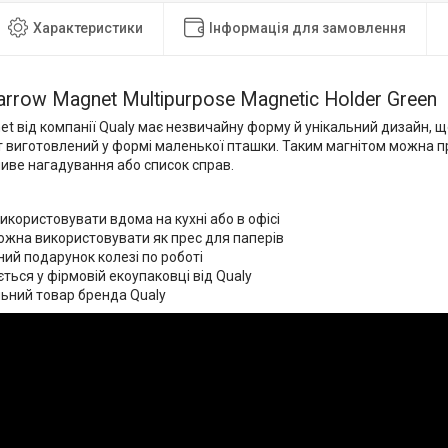
Характеристики
Інформація для замовлення
arrow Magnet Multipurpose Magnetic Holder Green
t від компанії Qualy має незвичайну форму й унікальний дизайн, щ
т виготовлений у формі маленької пташки. Таким магнітом можна п
ливе нагадування або список справ.
користовувати вдома на кухні або в офісі
ожна використовувати як прес для паперів
ий подарунок колезі по роботі
ться у фірмовій екоупаковці від Qualy
ьний товар бренда Qualy