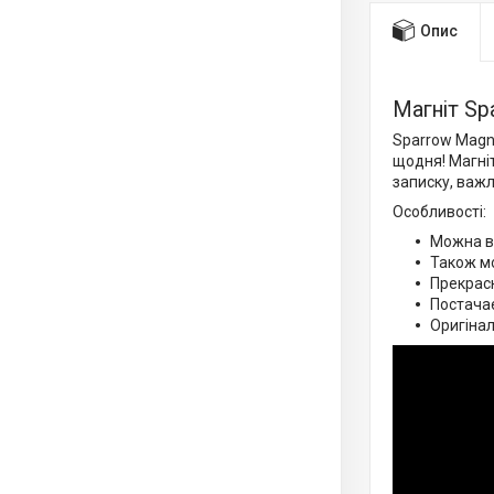
Опис
Магніт Sp
Sparrow Magne
щодня! Магні
записку, важ
Особливості:
Можна ви
Також м
Прекрасн
Постачає
Оригінал