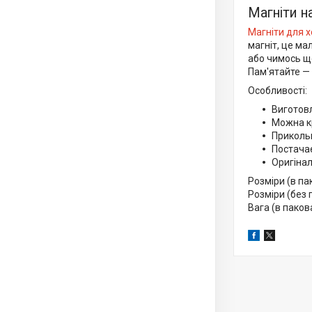
Магніти н
Магніти для 
магніт, це ма
або чимось ще
Пам'ятайте — 
Особливості:
Виготовл
Можна кр
Приколь
Постачає
Оригінал
Розміри (в па
Розміри (без 
Вага (в пакова