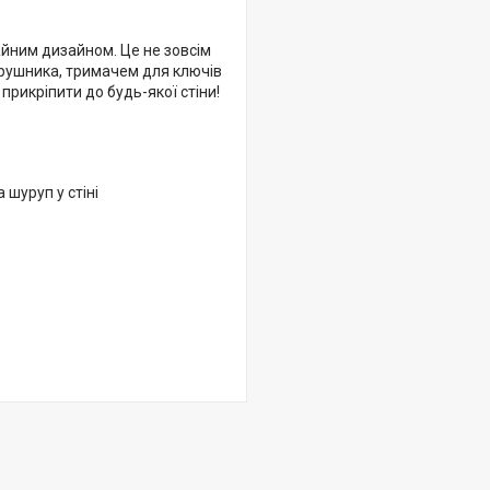
айним дизайном. Це не зовсім
я рушника, тримачем для ключів
прикріпити до будь-якої стіни!
шуруп у стіні