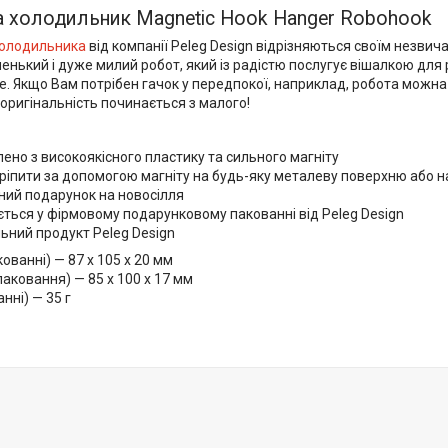
а холодильник Magnetic Hook Hanger Robohook
холодильника
від компанії Peleg Design відрізняються своїм незвич
ленький і дуже милий робот, який із радістю послугує вішалкою дл
. Якщо Вам потрібен гачок у передпокої, наприклад, робота можна 
оригінальність починається з малого!
ено з високоякісного пластику та сильного магніту
іпити за допомогою магніту на будь-яку металеву поверхню або на 
ний подарунок на новосілля
ться у фірмовому подарунковому пакованні від Peleg Design
ьний продукт Peleg Design
кованні) — 87 х 105 х 20 мм
паковання) — 85 х 100 х 17 мм
нні) — 35 г