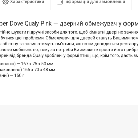
Характеристики
Інформація для замовлення
per Dove Qualy Pink — дверний обмежувач у форм
ійно шукати підручні засоби для того, щоб кімнатні двері не зачи
збутися цієї проблеми. Обмежувачі для дверей стануть Вашими пом
 об стіну та залишатимуть вм'ятини, які потім доводиться реставр
своєю мобільністю, тому за потреби Ви зможете просто його прибра
рей від бренда Qualy зроблені у формі птиці, що, крім того, дасть з
кованні) — 167 х 75 х 50 мм
паковання) 165 х 70 х 48 мм
анні) — 150 г