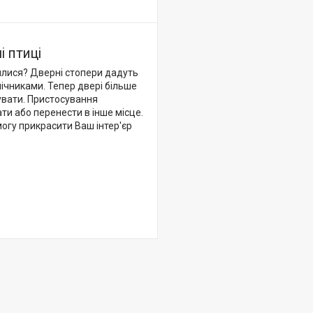
і птиці
нялися? Дверні стопери дадуть
ічниками. Тепер двері більше
увати. Пристосування
ти або перенести в інше місце.
могу прикрасити Ваш інтер'єр