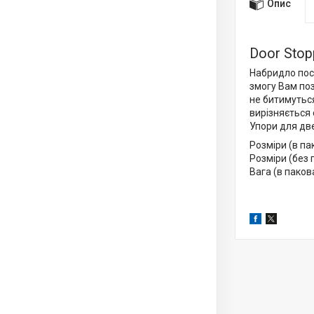
Опис
Door Stop
Набридло пост
змогу Вам по
не битимуться
вирізняється 
Упори для две
Розміри (в па
Розміри (без 
Вага (в паков