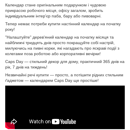
Календар стане оригінальним подарунком і чудовою
прикрасою робочого місця, офісу загалом, зробить
індивідуальним інтер'єр паба, бару або пивоварні.
Тепер немає потреби купити настінний календар на початку
року!
"Налаштуйте" дерев'яний календар на початку місяця та
найближчі тридцять днів просто покращуйте собі настрій,
милуючись на пивні корки, які нагадають про яскраві події з
колегами поза роботою або корпоративні вечірки!
Caps Day — стильний декор для дому, практичний 365 днів на
рік, 7 днів на тиждень!
Незвичайні речі купити — просто, а потішити рідних стильним
ґаджетом — календарем Caps Day ще простіше!