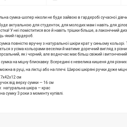
льна сумка-шопер ніколи не буде зайвою в гардеробі сучасної дівч
уде актуальною для студенток, для молодих мам і навіть для діло
стка! У неї поміститися все й навіть трішки більше, а лаконічний д
дь-який гардероб.
умка повністю вручну з натуральної шкіри крат у синьому кольорі. 
ється з усіма кольорами веселки й матиме доречний вигляд з різни
ерсальний, як і чорний, але водночас має більш свіжий і витончений
сумка на міцну блискавку. Всередині є невелика кишеня для різних
ожна в руці, на ліктці або на плечі. Широкі шкіряні ручки дуже міцні
37x42x12 см
учок від верху сумки — 16 см
: натуральна шкіра — крас
 на сумку 3 роки з моменту купівлі.