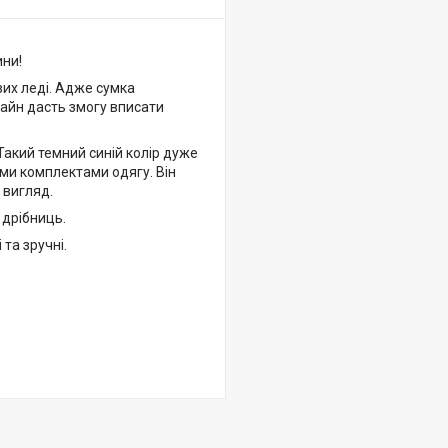
ини!
вих леді. Адже сумка
изайн дасть змогу вписати
Такий темний синій колір дуже
ми комплектами одягу. Він
 вигляд.
 дрібниць.
 та зручні.