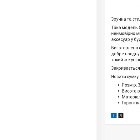
Зручна та сти
Така модель б
неймовірно мі
аксесуар у бу
Виготовлена с
добре поєдну
такий же унів
Закривається 
Носити сумку м
Розмір: 
Висота р
Матеріал
Гарантія