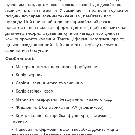
сучасним стандартам, зразок ексклюзивної ідеї дизайнера,
який зміг втілити її в життя. У самій ідеї — прагнення сучасної
людини всупереч модним тенденціям, пам'ятати про
природу. Цей настінний годинник привабливий своєю
простотою, незатемністю форм. Для того, щоб зобразити час,
дизайнер використовував квітку, ніби нагадує про цінність
кожної прожитої хвилини. Також ці форми нагадують про те,
що час швидкоплинний. Цей елемент інтер'єру не зможе
залишитися без уваги.
Особливості:
Матеріал: метал, порошкове фарбування
Колір: чорний
Стрілки: годинникова та хвилинна
Колір стрілок: хром
Механізм: кварцовий, безшумний, плавного ходу
Живлення: 1 батарейка тип АА (пальчикова)
Комплектація: батарейка, фурнітура, інструкція,
гарантія
Паковання: фірмовий пакет і коробка, досить міцна