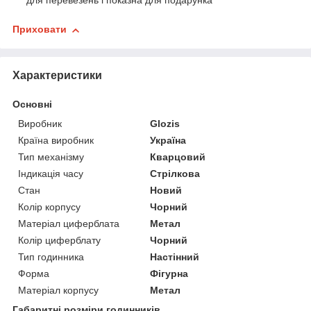
для перевезень і показна для подарунка
Приховати
Характеристики
Основні
Виробник
Glozis
Країна виробник
Україна
Тип механізму
Кварцовий
Індикація часу
Стрілкова
Стан
Новий
Колір корпусу
Чорний
Матеріал циферблата
Метал
Колір циферблату
Чорний
Тип годинника
Настінний
Форма
Фігурна
Матеріал корпусу
Метал
Габаритні розміри годинників