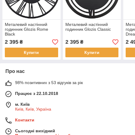
Металевий настінний
Металевий настінний
Мета
годинник Glozis Rome
годинник Glozis Classic
годи
Black
Dre
2 395
2 395
2 4
₴
₴
Купити
Купити
Про нас
98% позитивних з 53 відгуків за рік
Працює з 22.10.2018
м. Київ
Київ, Київ, Україна
Контакти
Сьогодні вихідний