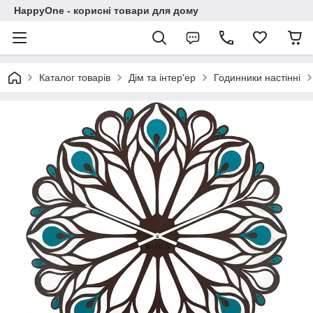
HappyOne - корисні товари для дому
Каталог товарів
Дім та інтер'ер
Годинники настінні