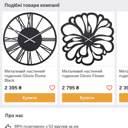
Подібні товари компанії
Металевий настінний
Металевий настінний
Мета
годинник Glozis Rome
годинник Glozis Flower
годи
Black
2 395
2 795
2 3
₴
₴
Купити
Купити
Про нас
98% позитивних з 53 відгуків за рік