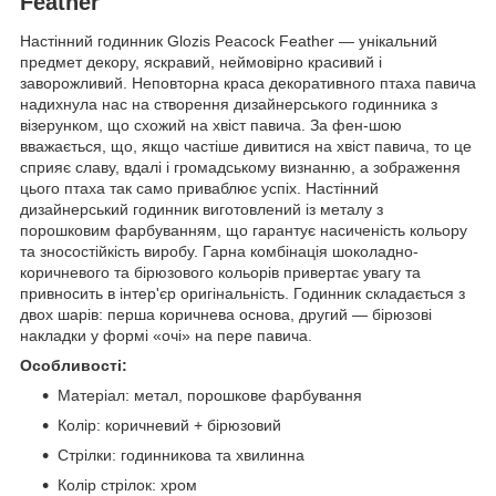
Feather
Настінний годинник Glozis Peacock Feather — унікальний
предмет декору, яскравий, неймовірно красивий і
заворожливий. Неповторна краса декоративного птаха павича
надихнула нас на створення дизайнерського годинника з
візерунком, що схожий на хвіст павича. За фен-шою
вважається, що, якщо частіше дивитися на хвіст павича, то це
сприяє славу, вдалі і громадському визнанню, а зображення
цього птаха так само приваблює успіх. Настінний
дизайнерський годинник виготовлений із металу з
порошковим фарбуванням, що гарантує насиченість кольору
та зносостійкість виробу. Гарна комбінація шоколадно-
коричневого та бірюзового кольорів привертає увагу та
привносить в інтер'єр оригінальність. Годинник складається з
двох шарів: перша коричнева основа, другий — бірюзові
накладки у формі «очі» на пере павича.
Особливості:
Матеріал: метал, порошкове фарбування
Колір: коричневий + бірюзовий
Стрілки: годинникова та хвилинна
Колір стрілок: хром