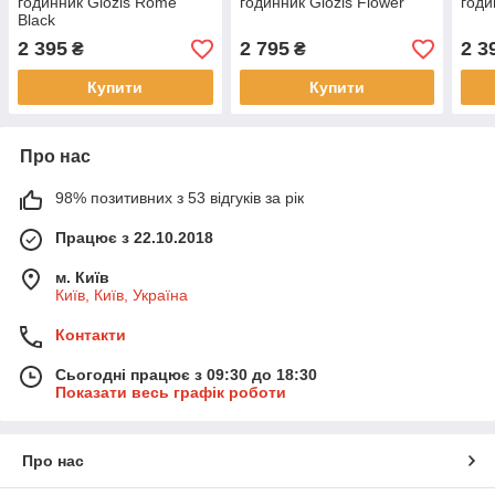
годинник Glozis Rome
годинник Glozis Flower
годи
Black
2 395
2 795
2 3
₴
₴
Купити
Купити
Про нас
98% позитивних з 53 відгуків за рік
Працює з 22.10.2018
м. Київ
Київ, Київ, Україна
Контакти
Сьогодні працює з 09:30 до 18:30
Показати весь графік роботи
Про нас