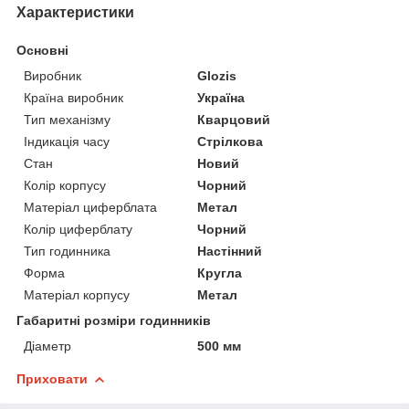
Характеристики
Основні
Виробник
Glozis
Країна виробник
Україна
Тип механізму
Кварцовий
Індикація часу
Стрілкова
Стан
Новий
Колір корпусу
Чорний
Матеріал циферблата
Метал
Колір циферблату
Чорний
Тип годинника
Настінний
Форма
Кругла
Матеріал корпусу
Метал
Габаритні розміри годинників
Діаметр
500 мм
Приховати