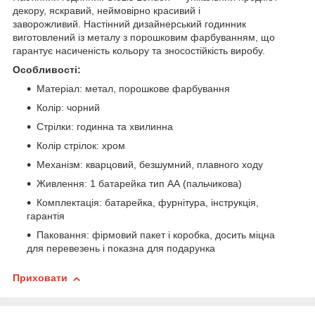
декору, яскравий, неймовірно красивий і
заворожливий. Настінний дизайнерський годинник
виготовлений із металу з порошковим фарбуванням, що
гарантує насиченість кольору та зносостійкість виробу.
Особливості:
Матеріал: метал, порошкове фарбування
Колір: чорний
Стрілки: годинна та хвилинна
Колір стрілок: хром
Механізм: кварцовий, безшумний, плавного ходу
Живлення: 1 батарейка тип АА (пальчикова)
Комплектація: батарейка, фурнітура, інструкція,
гарантія
Паковання: фірмовий пакет і коробка, досить міцна
для перевезень і показна для подарунка
Приховати