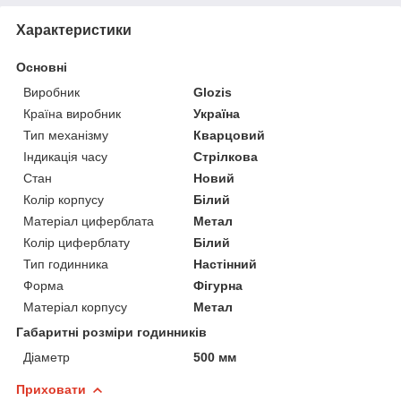
Характеристики
Основні
Виробник
Glozis
Країна виробник
Україна
Тип механізму
Кварцовий
Індикація часу
Стрілкова
Стан
Новий
Колір корпусу
Білий
Матеріал циферблата
Метал
Колір циферблату
Білий
Тип годинника
Настінний
Форма
Фігурна
Матеріал корпусу
Метал
Габаритні розміри годинників
Діаметр
500 мм
Приховати