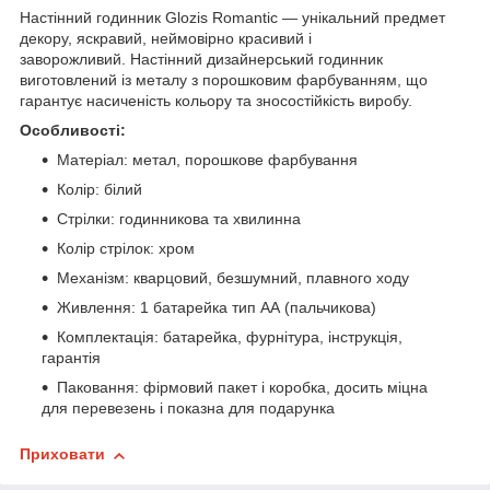
Настінний годинник Glozis Romantic — унікальний предмет
декору, яскравий, неймовірно красивий і
заворожливий. Настінний дизайнерський годинник
виготовлений із металу з порошковим фарбуванням, що
гарантує насиченість кольору та зносостійкість виробу.
Особливості:
Матеріал: метал, порошкове фарбування
Колір: білий
Стрілки: годинникова та хвилинна
Колір стрілок: хром
Механізм: кварцовий, безшумний, плавного ходу
Живлення: 1 батарейка тип АА (пальчикова)
Комплектація: батарейка, фурнітура, інструкція,
гарантія
Паковання: фірмовий пакет і коробка, досить міцна
для перевезень і показна для подарунка
Приховати