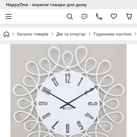
HappyOne - корисні товари для дому
Каталог товарів
Дім та інтер'ер
Годинники настінні