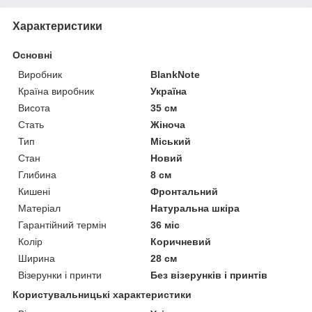
Характеристики
Основні
Виробник
BlankNote
Країна виробник
Україна
Висота
35 см
Стать
Жіноча
Тип
Міський
Стан
Новий
Глибина
8 см
Кишені
Фронтальний
Матеріал
Натуральна шкіра
Гарантійний термін
36 міс
Колір
Коричневий
Ширина
28 см
Візерунки і принти
Без візерунків і принтів
Користувальницькі характеристики