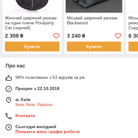
Жіночий шкіряний рюкзак
Міський шкіряний рюкзак
Місь
на одне плече Poolparty
Blackwood
рюкз
Cat (чорний)
Copp
2 308
3 240
6 3
₴
₴
Купити
Купити
Про нас
98% позитивних з 53 відгуків за рік
Працює з 22.10.2018
м. Київ
Київ, Київ, Україна
Контакти
Сьогодні вихідний
Показати весь графік роботи