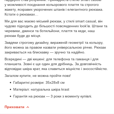
у можливості поєднання кольорового плаття та строгого
жакету, яскравих укорочених штанів і елегантного рюкзака.
Кстати о рюкзаках…
Ми для вас маємо міський рюкзак, у стилі smart casual, він
чудово підходить до більшості повсякденних look'ів. Штани та
черевики, джинси та ботильйони, плаття та кеди, наш
рюкзак буде до місця.
Завдяки строгому дизайну, вираженій геометрії та кольору,
його можна за правом назвати універсальною річчю. Рюкзак
закривається на блискавку — зручно та надійно.
Всередині — дві кишені: для телефона та гаманця і для
планшета. Зовні є ще один для дрібниць. За довговічність
відповідає шкіра крат, яка славиться міцністю і зносостійкістю.
Загалом купити, не можна пройти повз!
Габаритні розміри: 35х28х8 см
Матеріал: натуральна шкіра krast
Гарантія на рюкзак — 3 роки з моменту купівлі.
Приховати