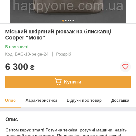
Міський шкіряний рюкзак на блискавці
Cooper "Моко"
В наявності
Код: BAG-19-beige-24
Роздріб
6 300
₴
Купити
Опис
Характеристики
Відгуки про товар
Доставка
Опис
Світом керує smart! Розумна техніка, розумні машини, навіть
гардероб став розумним. Принадність стилю smart casual