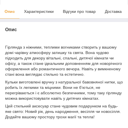
Опис
Характеристики
Відгуки про товар
Доставка
Опис
Гірлянда з ніжними, теплими вогниками створить у вашому
домі чарівну атмосферу затишку та свята. Вона чудово
підходить для декору вітальні, спальні, дитячої кімнати чи
офісу, а також стане ідеальним доповненням для новорічного
оформлення або романтичного вечора. Навіть у вимкненому
стані вона виглядає стильно та естетично.
Кульки виготовлені вручну з натуральної бавовняної нитки, що
робить їх легкими та міцними. Вони не б’ються, не
перегріваються і є абсолютно безпечними, тому таку гірлянду
можна використовувати навіть у дитячих кімнатах.
Цей стильний аксесуар стане чудовим подарунком на будь-
яке свято: Новий рік, день народження, весілля чи новосілля.
Додайте вашому простору трохи магії та тепла!