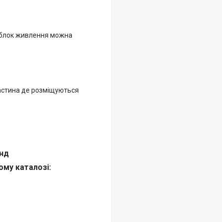
ю блок живлення можна
частина де розміщуються
янд
ому каталозі: