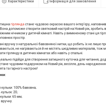
Характеристики
Інформація для замовлення
атишна
гірлянда
стане чудовою окрасою вашого інтер’єру, наповни
Вона допоможе створити святковий настрій на Новий рік, зробить
іжним нічником у дитячій кімнаті. Навіть у вимкненому стані ця гі
оповнює простір.
ні вручну з натуральної бавовняної нитки, що робить їх не лише п
ваються, не нагріваються й не містять шкідливих матеріалів, тож 
ти гірлянду в дитячих кімнатах або навіть у спальні.
ідеально підійде для створення затишного куточка для читання, д
стане чудовим подарунком на Новий рік, весілля, день народження
ята та гарного настрою!
ики:
 кульки: 100% бавовна;
 кульок: 20;
кульки: 65 мм;
 вручну.