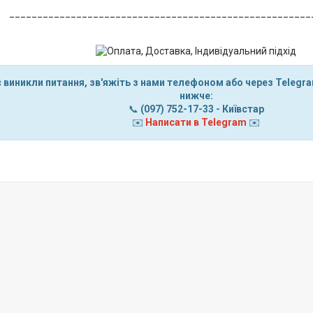
______________________________________________________
 виникли питання, зв'яжіть з нами телефоном або через Teleg
нижче:
📞
(097) 752-17-33
- Київстар
✉️
Написати в Telegram
✉️