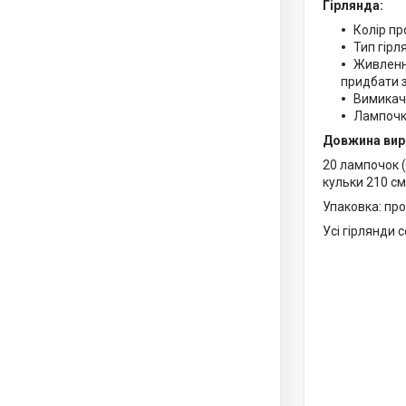
Гірлянда:
Колір пр
Тип гірля
Живлення
придбати 
Вимикач:
Лампочки
Довжина вир
20 лампочок (
кульки 210 см
Упаковка: про
Усі гірлянди 