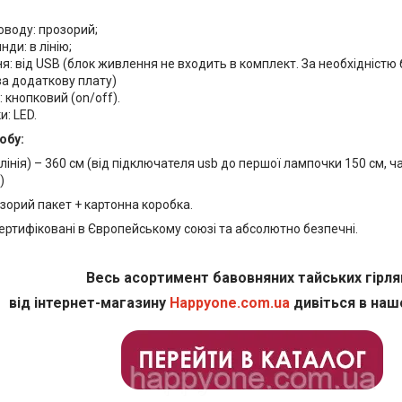
оводу: прозорий;
нди: в лінію;
: від USB (блок живлення не входить в комплект. За необхідніст
за додаткову плату)
 кнопковий (on/off).
: LED.
обу:
лінія) – 360 см (від підключателя usb до першої лампочки 150 см, 
)
зорий пакет + картонна коробка.
сертифіковані в Європейському союзі та абсолютно безпечні.
Весь асортимент бавовняних тайських гірл
від інтернет-магазину
Happyone.com.ua
дивіться в наш