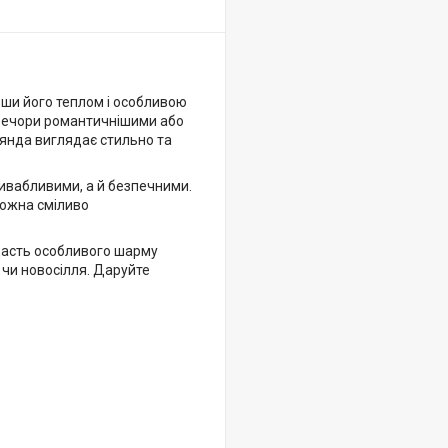
вши його теплом і особливою
 вечори романтичнішими або
рлянда виглядає стильно та
ривабливими, а й безпечними.
можна сміливо
одасть особливого шарму
 чи новосілля. Даруйте