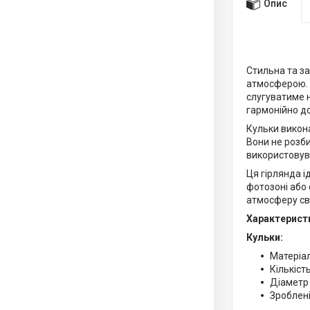
Опис
Стильна та з
атмосферою. 
слугуватиме н
гармонійно д
Кульки викона
Вони не розби
використовува
Ця гірлянда 
фотозоні або 
атмосферу св
Характерист
Кульки:
Матеріал
Кількість
Діаметр 
Зроблені