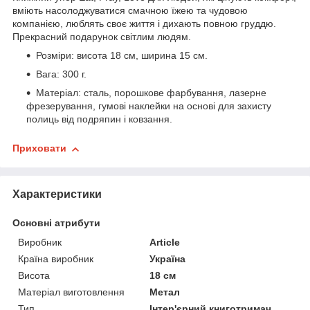
вміють насолоджуватися смачною їжею та чудовою
компанією, люблять своє життя і дихають повною груддю.
Прекрасний подарунок світлим людям.
Розміри: висота 18 см, ширина 15 см.
Вага: 300 г.
Матеріал: сталь, порошкове фарбування, лазерне
фрезерування, гумові наклейки на основі для захисту
полиць від подряпин і ковзання.
Приховати
Характеристики
Основні атрибути
Виробник
Article
Країна виробник
Україна
Висота
18 см
Матеріал виготовлення
Метал
Тип
Інтер'єрний книготримач