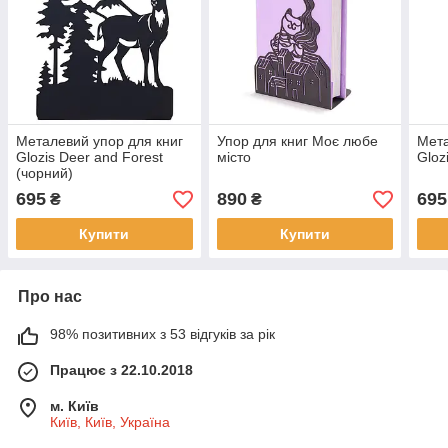
Металевий упор для книг
Упор для книг Моє любе
Мета
Glozis Deer and Forest
місто
Gloz
(чорний)
695
890
695
₴
₴
Купити
Купити
Про нас
98% позитивних з 53 відгуків за рік
Працює з 22.10.2018
м. Київ
Київ, Київ, Україна