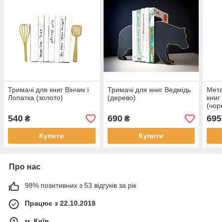
Тримачі для книг Вінчик і
Тримачі для книг Ведмідь
Мета
Лопатка (золото)
(дерево)
книг
(чор
540
690
695
₴
₴
Купити
Купити
Про нас
98% позитивних з 53 відгуків за рік
Працює з 22.10.2018
м. Київ