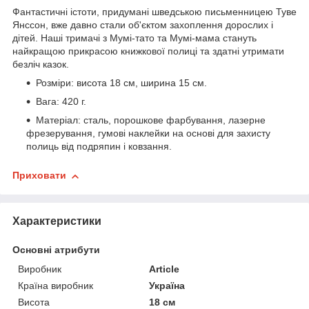
Фантастичні істоти, придумані шведською письменницею Туве
Янссон, вже давно стали об'єктом захоплення дорослих і
дітей. Наші тримачі з Мумі-тато та Мумі-мама стануть
найкращою прикрасою книжкової полиці та здатні утримати
безліч казок.
Розміри: висота 18 см, ширина 15 см.
Вага: 420 г.
Матеріал: сталь, порошкове фарбування, лазерне
фрезерування, гумові наклейки на основі для захисту
полиць від подряпин і ковзання.
Приховати
Характеристики
Основні атрибути
Виробник
Article
Країна виробник
Україна
Висота
18 см