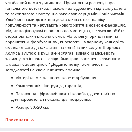
улюблений нами з дитинства. Прочитавши розповіді про
геніального детектива, неможливо відірватися від заплутаного
та захопливого сюжету, що завоював серця мільйонів читачів.
Улюблені нами детективи досі залишаються на піку
популярності та набувають нового життя в нових екранізаціях.
Ми, як поціновувачі справжнього мистецтва, не змогли обійти
стороною такий цікавий сюжет. Металеві упори для книг із
порошковим фарбуванням, виготовлені в чорному кольорі та
складаються з двох частин: на одній із них силует Шерлока
Холмса з лупою в руці, який злягав, вивчаючи місцевість
злочину, а з іншого — сліди, ймовірно, залишені злочинцем...
а може і самою ціною? Додайте нотку таємничості та
загадковості на свою книжкову полицю.
Матеріал: метал, порошкове фарбування;
Комплектація: інструкція, гарантія;
Паковання: фірмовий пакет і коробка, досить міцна
для перевезень і показна для подарунка;
Розмір: 30х20 см.
Приховати