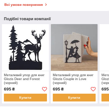
Всі умови повернення
Подібні товари компанії
Металевий упор для книг
Металевий упор для книг
Мета
Glozis Deer and Forest
Glozis Couple in Love
Gloz
(чорний)
(чорний)
(чор
695
695
695
₴
₴
Купити
Купити