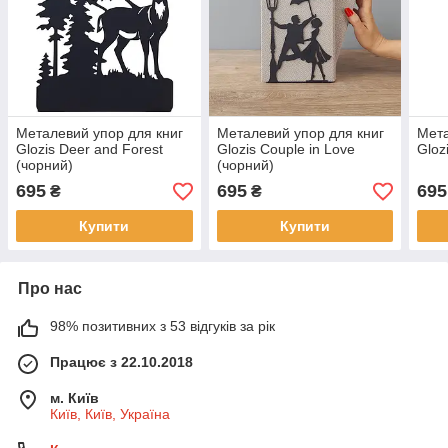
Металевий упор для книг
Металевий упор для книг
Мета
Glozis Deer and Forest
Glozis Couple in Love
Gloz
(чорний)
(чорний)
695
695
695
₴
₴
Купити
Купити
Про нас
98% позитивних з 53 відгуків за рік
Працює з 22.10.2018
м. Київ
Київ, Київ, Україна