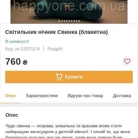
Світильник нічник Свинка (блакитна)
В наявності
Код: sv-123712-6
Роздріб
760
₴
Купити
Опис
Характеристики
Відгуки про товар
Доставка
Опис
Чудо свинка — яскрава, унікальна та красива може стати
найкращим аксесуаром у дитячій кімнаті. І нехай те, що вона
блакитного кольору, вас не лякає, адже вона завжди буде