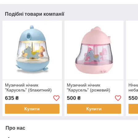
Подібні товари компанії
Музичний нічник
Музичний нічник
Нічн
"Карусель" (блакитний)
"Карусель" (рожевий)
неба
635
500
550
₴
₴
Купити
Купити
Про нас