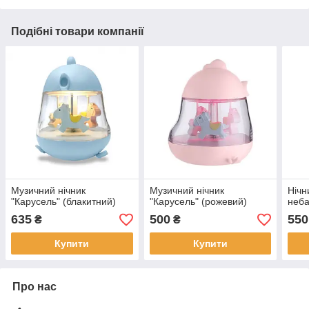
Подібні товари компанії
Музичний нічник
Музичний нічник
Нічн
"Карусель" (блакитний)
"Карусель" (рожевий)
неба
635
500
550
₴
₴
Купити
Купити
Про нас