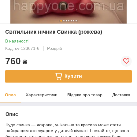
Світильник нічник Свинка (рожева)
В наявності
Код: sv-123671-6
Роздріб
760
₴
Купити
Опис
Характеристики
Відгуки про товар
Доставка
Опис
Чудо свинка — яскрава, унікальна та красива може стати
найкращим аксесуаром у дитячій кімнаті. І нехай те, що вона
блакитного кольору, вас не лякає, адже вона завжди буде