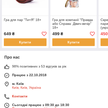
Гра для пар "Ти+Я" 18+
Гра для компанії "Правда
Скре
або Справа: Дівич-вечір"
пари
18+
(укр
649
499
450
₴
₴
Купити
Купити
Про нас
98% позитивних з 53 відгуків за рік
Працює з 22.10.2018
м. Київ
Київ, Київ, Україна
Контакти
Сьогодні працює з 09:30 до 18:30