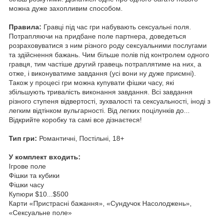
можна дуже захопливим способом.
Правила:
Гравці під час гри набувають сексуальні поля.
Потрапляючи на придбане поле партнера, доведеться
розраховуватися з ним різного роду сексуальними послугами
та здійснення бажань. Чим більше полів під контролем одного
гравця, тим частіше другий гравець потраплятиме на них, а
отже, і виконуватиме завдання (усі вони ну дуже приємні).
Також у процесі гри можна купувати фішки часу, які
збільшують тривалість виконання завдання. Всі завдання
різного ступеня відвертості, зухвалості та сексуальності, іноді з
легким відтінком вульгарності. Від легких поцілунків до...
Відкрийте коробку та самі все дізнаєтеся!
Тип гри:
Романтичні, Постільні, 18+
У комплект входить:
Ігрове поле
Фішки та кубики
Фішки часу
Купюри $10...$500
Карти «Пристрасні бажання», «Сундучок Насолоджень»,
«Сексуальне поле»