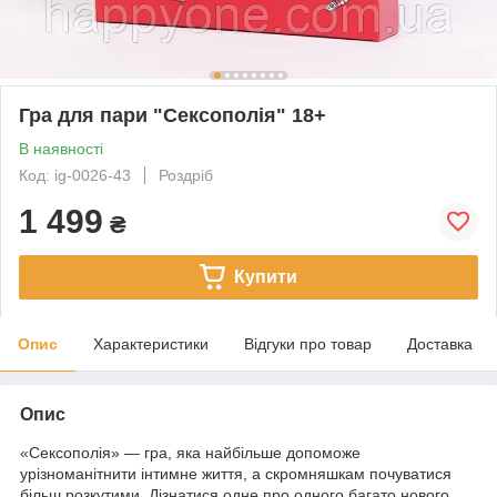
Гра для пари "Сексополія" 18+
В наявності
Код: ig-0026-43
Роздріб
1 499
₴
Купити
Опис
Характеристики
Відгуки про товар
Доставка
Опис
«Сексополія» — гра, яка найбільше допоможе
урізноманітнити інтимне життя, а скромняшкам почуватися
більш розкутими. Дізнатися одне про одного багато нового