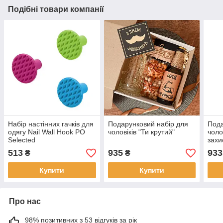
Подібні товари компанії
Набір настінних гачків для
Подарунковий набір для
Пода
одягу Nail Wall Hook PO
чоловіків "Ти крутий"
чоло
Selected
захи
513
935
933
₴
₴
Купити
Купити
Про нас
98% позитивних з 53 відгуків за рік